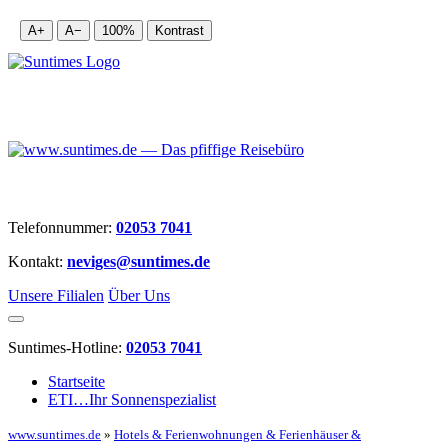
A+
A−
100%
Kontrast
Telefonnummer:
02053 7041
Kontakt:
neviges@suntimes.de
Unsere Filialen
Über Uns
Suntimes-Hotline:
02053 7041
Startseite
ETI…Ihr Sonnenspezialist
www.suntimes.de
»
Hotels & Ferienwohnungen & Ferienhäuser &