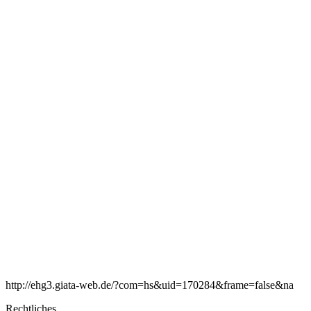
http://ehg3.giata-web.de/?com=hs&uid=170284&frame=false&na
Rechtliches