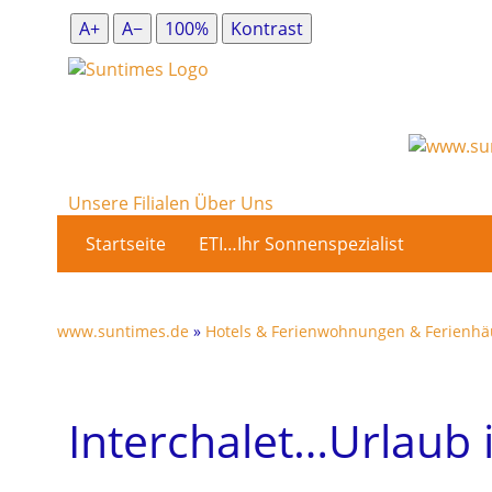
A+
A−
100%
Kontrast
Unsere Filialen
Über Uns
Startseite
ETI…Ihr Sonnenspezialist
www.suntimes.de
»
Hotels & Ferienwohnungen & Ferienhä
Interchalet…Urlaub 