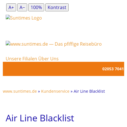
A+
A−
100%
Kontrast
Unsere Filialen
Über Uns
02053 7041
www.suntimes.de
»
Kundenservice
» Air Line Blacklist
Air Line Blacklist