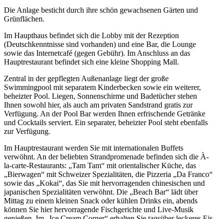
Die Anlage besticht durch ihre schön gewachsenen Gärten und
Grünflächen.
Im Haupthaus befindet sich die Lobby mit der Rezeption
(Deutschkenntnisse sind vorhanden) und eine Bar, die Lounge
sowie das Internetcafé (gegen Gebühr). Im Anschluss an das
Hauptrestaurant befindet sich eine kleine Shopping Mall.
Zentral in der gepflegten Außenanlage liegt der große
Swimmingpool mit separatem Kinderbecken sowie ein weiterer,
beheizter Pool. Liegen, Sonnenschirme und Badetücher stehen
Ihnen sowohl hier, als auch am privaten Sandstrand gratis zur
Verfügung. An der Pool Bar werden Ihnen erfrischende Getränke
und Cocktails serviert. Ein separater, beheizter Pool steht ebenfalls
zur Verfügung.
Im Hauptrestaurant werden Sie mit internationalen Buffets
verwöhnt. An der beliebten Strandpromenade befinden sich die À-
la-carte-Restaurants: „Tam Tam“ mit orientalischer Küche, das
„Bierwagen“ mit Schweizer Spezialitäten, die Pizzeria „Da Franco“
sowie das „Kokai“, das Sie mit hervorragenden chinesischen und
japanischen Spezialitäten verwöhnt. Die „Beach Bar“ lädt über
Mittag zu einem kleinen Snack oder kühlen Drinks ein, abends
können Sie hier hervorragende Fischgerichte und Live-Musik
genießen. Im „Ice Cream Corner“ erhalten Sie tagsüber leckeres Eis.