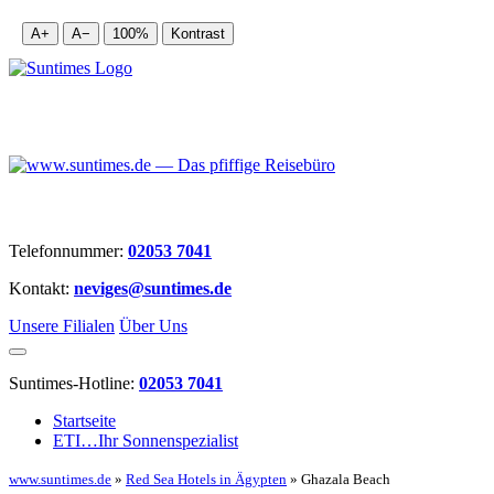
A+
A−
100%
Kontrast
Telefonnummer:
02053 7041
Kontakt:
neviges@suntimes.de
Unsere Filialen
Über Uns
Suntimes-Hotline:
02053 7041
Startseite
ETI…Ihr Sonnenspezialist
www.suntimes.de
»
Red Sea Hotels in Ägypten
» Ghazala Beach