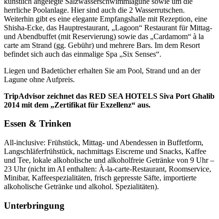
künstlich angelegte Salzwasserschwimmlagune sowie um die
herrliche Poolanlage. Hier sind auch die 2 Wasserrutschen.
Weiterhin gibt es eine elegante Empfangshalle mit Rezeption, eine
Shisha-Ecke, das Hauptrestaurant, „Lagoon“ Restaurant für Mittag-
und Abendbuffet (mit Reservierung) sowie das „Cardamom“ à la
carte am Strand (gg. Gebühr) und mehrere Bars. Im dem Resort
befindet sich auch das einmalige Spa „Six Senses“.
Liegen und Badetücher erhalten Sie am Pool, Strand und an der
Lagune ohne Aufpreis.
TripAdvisor zeichnet das RED SEA HOTELS Siva Port Ghalib
2014 mit dem „Zertifikat für Exzellenz“ aus.
Essen & Trinken
All-inclusive: Frühstück, Mittag- und Abendessen in Buffetform,
Langschläferfrühstück, nachmittags Eiscreme und Snacks, Kaffee
und Tee, lokale alkoholische und alkoholfreie Getränke von 9 Uhr –
23 Uhr (nicht im AI enthalten: À-la-carte-Restaurant, Roomservice,
Minibar, Kaffeespezialitäten, frisch gepresste Säfte, importierte
alkoholische Getränke und alkohol. Spezialitäten).
Unterbringung