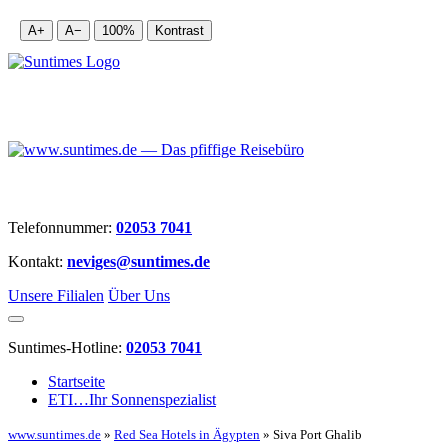
A+
A−
100%
Kontrast
Telefonnummer:
02053 7041
Kontakt:
neviges@suntimes.de
Unsere Filialen
Über Uns
Suntimes-Hotline:
02053 7041
Startseite
ETI…Ihr Sonnenspezialist
www.suntimes.de
»
Red Sea Hotels in Ägypten
» Siva Port Ghalib