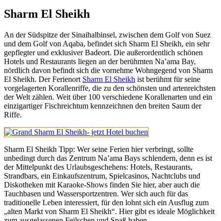
Sharm El Sheikh
An der Südspitze der Sinaihalbinsel, zwischen dem Golf von Suez
und dem Golf von Aqaba, befindet sich Sharm El Sheikh, ein sehr
gepflegter und exklusiver Badeort. Die außerordentlich schönen
Hotels und Restaurants liegen an der berühmten Na’ama Bay,
nördlich davon befindt sich die vornehme Wohngegend von Sharm
El Sheikh. Der Ferienort
Sharm El Sheikh
ist berühmt für seine
vorgelagerten Korallenriffe, die zu den schönsten und artenreichsten
der Welt zählen. Weit über 100 verschiedene Korallenarten und ein
einzigartiger Fischreichtum kennzeichnen den breiten Saum der
Riffe.
Sharm El Sheikh Tipp: Wer seine Ferien hier verbringt, sollte
unbedingt durch das Zentrum Na’ama Bays schlendern, denn es ist
der Mittelpunkt des Urlaubsgeschehens: Hotels, Restaurants,
Strandbars, ein Einkaufszentrum, Spielcasinos, Nachtclubs und
Diskotheken mit Karaoke-Shows finden Sie hier, aber auch die
Tauchbasen und Wassersportzentren. Wer sich auch für das
traditionelle Leben interessiert, für den lohnt sich ein Ausflug zum
„alten Markt von Sharm El Sheikh“. Hier gibt es ideale Möglichkeit
zum ausgelassenen Feilschen und Spaß haben.