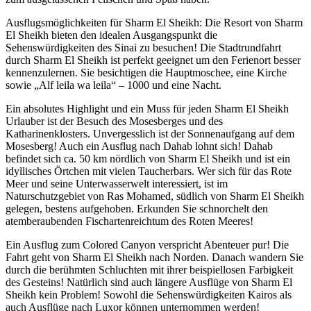
Ausflugsmöglichkeiten für Sharm El Sheikh: Die Resort von Sharm
El Sheikh bieten den idealen Ausgangspunkt die
Sehenswürdigkeiten des Sinai zu besuchen! Die Stadtrundfahrt
durch Sharm El Sheikh ist perfekt geeignet um den Ferienort besser
kennenzulernen. Sie besichtigen die Hauptmoschee, eine Kirche
sowie „Alf leila wa leila“ – 1000 und eine Nacht.
Ein absolutes Highlight und ein Muss für jeden Sharm El Sheikh
Urlauber ist der Besuch des Mosesberges und des
Katharinenklosters. Unvergesslich ist der Sonnenaufgang auf dem
Mosesberg! Auch ein Ausflug nach Dahab lohnt sich! Dahab
befindet sich ca. 50 km nördlich von Sharm El Sheikh und ist ein
idyllisches Örtchen mit vielen Taucherbars. Wer sich für das Rote
Meer und seine Unterwasserwelt interessiert, ist im
Naturschutzgebiet von Ras Mohamed, südlich von Sharm El Sheikh
gelegen, bestens aufgehoben. Erkunden Sie schnorchelt den
atemberaubenden Fischartenreichtum des Roten Meeres!
Ein Ausflug zum Colored Canyon verspricht Abenteuer pur! Die
Fahrt geht von Sharm El Sheikh nach Norden. Danach wandern Sie
durch die berühmten Schluchten mit ihrer beispiellosen Farbigkeit
des Gesteins! Natürlich sind auch längere Ausflüge von Sharm El
Sheikh kein Problem! Sowohl die Sehenswürdigkeiten Kairos als
auch Ausflüge nach Luxor können unternommen werden!