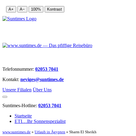
A+
A−
100%
Kontrast
Telefonnummer:
02053 7041
Kontakt:
neviges@suntimes.de
Unsere Filialen
Über Uns
Suntimes-Hotline:
02053 7041
Startseite
ETI…Ihr Sonnenspezialist
www.suntimes.de
»
Urlaub in Ägypten
» Sharm El Sheikh