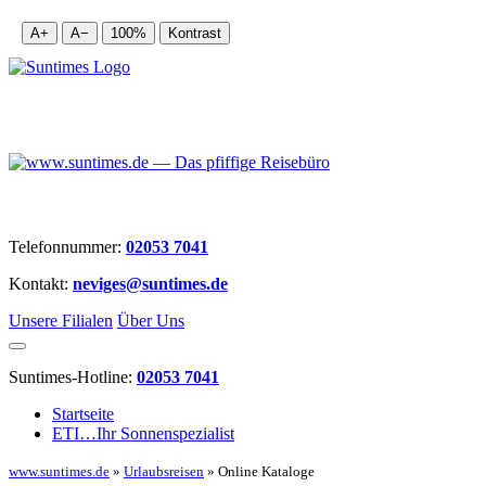
A+
A−
100%
Kontrast
Telefonnummer:
02053 7041
Kontakt:
neviges@suntimes.de
Unsere Filialen
Über Uns
Suntimes-Hotline:
02053 7041
Startseite
ETI…Ihr Sonnenspezialist
www.suntimes.de
»
Urlaubsreisen
» Online Kataloge